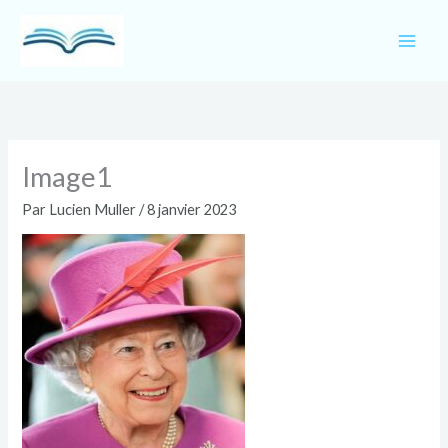
Aller
au
contenu
Image1
Par
Lucien Muller
/
8 janvier 2023